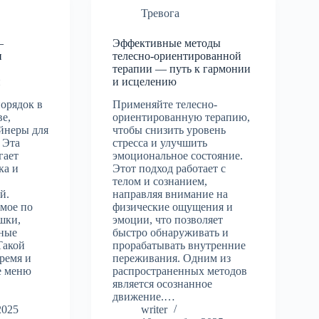
Тревога
—
Эффективные методы
и
телесно-ориентированной
терапии — путь к гармонии
и
и исцелению
орядок в
Применяйте телесно-
е,
ориентированную терапию,
йнеры для
чтобы снизить уровень
 Эта
стресса и улучшить
гает
эмоциональное состояние.
ка и
Этот подход работает с
телом и сознанием,
й.
направляя внимание на
имое по
физические ощущения и
шки,
эмоции, что позволяет
нные
быстро обнаруживать и
Такой
прорабатывать внутренние
ремя и
переживания. Одним из
е меню
распространенных методов
является осознанное
движение.…
2025
writer