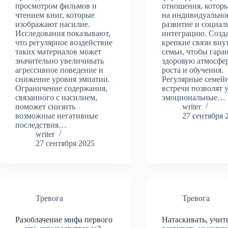
просмотром фильмов и
отношения, котор
чтением книг, которые
на индивидуально
изображают насилие.
развитие и социа
Исследования показывают,
интеграцию. Созд
что регулярное воздействие
крепкие связи вну
таких материалов может
семьи, чтобы гара
значительно увеличивать
здоровую атмосфе
агрессивное поведение и
роста и обучения.
снижение уровня эмпатии.
Регулярные семей
Ограничение содержания,
встречи позволят 
связанного с насилием,
эмоциональные…
поможет снизить
writer
возможные негативные
27 сентября 
последствия…
writer
27 сентября 2025
Тревога
Тревога
Разоблачение мифа первого
Натаскивать, учит