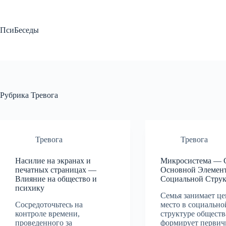
Перейти
к
сути
ПсиБеседы
Рубрика
Тревога
Тревога
Тревога
Насилие на экранах и
Микросистема — С
печатных страницах —
Основной Элемен
Влияние на общество и
Социальной Стру
психику
Семья занимает це
Сосредоточьтесь на
место в социально
контроле времени,
структуре обществ
проведенного за
формирует перви