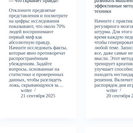
— что скрывает правда?
развивать мышле
эффективные мето
Отклоните предвзятые
техники
представления и посмотрите
на цифры: исследования
Начните с практи
показывают, что около 70%
регулярного мозго
людей воспринимают
штурма. Для этого
первый миф как
время каждую нед
абсолютную правду.
чтобы генерироват
Начните исследовать факты,
любой теме. Запи
которые явно противоречат
все, даже самые 
распространённым
мысли. Этот мето
убеждениям. Задайте
тренирует креатив
вопросы, основанные на
улучшает способн
статистике и проверенных
находить нестанд
данных, чтобы разглядеть
решения. Включит
ложь, скрывающуюся за…
распорядок дня и
writer
writer
21 сентября 2025
20 сентября 