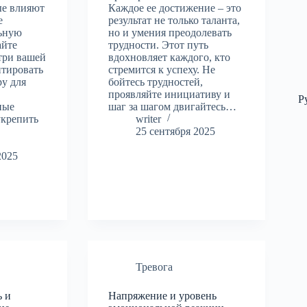
ые влияют
Каждое ее достижение – это
е
результат не только таланта,
льную
но и умения преодолевать
айте
трудности. Этот путь
три вашей
вдохновляет каждого, кто
нтировать
стремится к успеху. Не
ру для
бойтесь трудностей,
проявляйте инициативу и
Р
ные
шаг за шагом двигайтесь…
укрепить
writer
25 сентября 2025
2025
Тревога
ь и
Напряжение и уровень