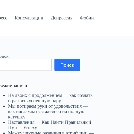
ресс
Консультации
Депрессия
Фобии
оиск
Поиск
вежие записи
На двоих с продолжением — как создать
и развить успешную пару
Мы потираем руки от удовольствия —
как наслаждаться жизнью на полную
катушку
Наставления — Как Найти Правильный
Путь к Успеху
Межкультурные различия в атрибуции —