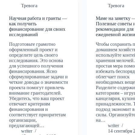
Тревога
Тревога
Научная работа и гранты —
Маме на заметку 
как получить
Полезные советы 
финансирование для своих
рекомендации для
исследований
ежедневной жизн
Подготовьте грамотно
Чтобы сохранить п
оформленный проект и
домашнем хозяйств
определите цель своего
используйте конте
исследования. Это основа
хранения мелочей.
для успешного получения
простая мера помо
финансирования. Ясно
избежать беспоряд
сформулированные задачи и
облегчает поиск
четкие доводы о значимости
необходимых веще
проекта помогут привлечь
Разделите содерж
внимание грантодателей.
категориям – игру
Убедитесь, что ваш проект
канцелярия, кухо
отвечает критериям
принадлежности. 
финансирования и
подход экономит в
соответствует приоритетам
силы. Организуйт
организации,
на…
предлагающей…
writer
writer
14 сентября 