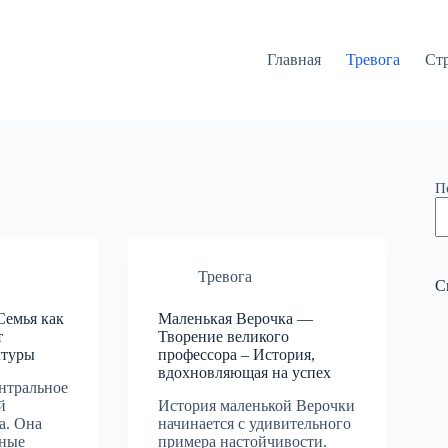
Главная
Тревога
Ст
П
Тревога
С
емья как
Маленькая Верочка —
т
Творение великого
ктуры
профессора – История,
вдохновляющая на успех
нтральное
й
История маленькой Верочки
а. Она
начинается с удивительного
чные
примера настойчивости.