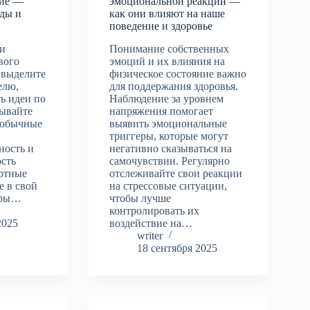
ние —
эмоциональной реакции —
ды и
как они влияют на наше
поведение и здоровье
ки
Понимание собственных
вого
эмоций и их влияния на
 выделите
физическое состояние важно
елю,
для поддержания здоровья.
ь идеи по
Наблюдение за уровнем
сывайте
напряжения помогает
необычные
выявить эмоциональные
д
триггеры, которые могут
ность и
негативно сказываться на
ость
самочувствии. Регулярно
артные
отслеживайте свои реакции
е в свой
на стрессовые ситуации,
гры…
чтобы лучше
контролировать их
2025
воздействие на…
writer
18 сентября 2025