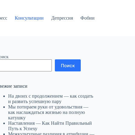
ресс
Консультации
Депрессия
Фобии
оиск
Поиск
вежие записи
На двоих с продолжением — как создать
и развить успешную пару
Мы потираем руки от удовольствия —
как наслаждаться жизнью на полную
катушку
Наставления — Как Найти Правильный
Путь к Успеху
Межкультурные различия в атрибуции —