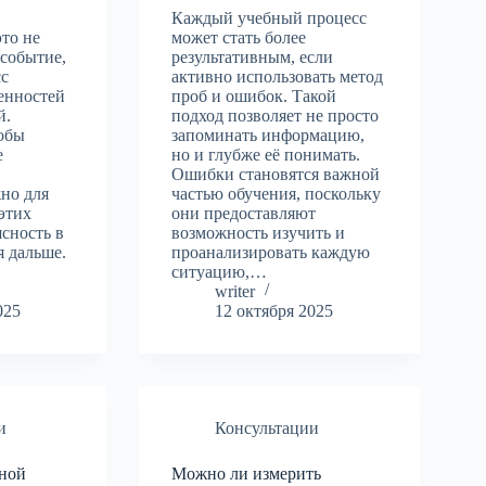
Каждый учебный процесс
это не
может стать более
 событие,
результативным, если
сс
активно использовать метод
енностей
проб и ошибок. Такой
й.
подход позволяет не просто
тобы
запоминать информацию,
е
но и глубже её понимать.
Ошибки становятся важной
но для
частью обучения, поскольку
этих
они предоставляют
ясность в
возможность изучить и
я дальше.
проанализировать каждую
ситуацию,…
writer
025
12 октября 2025
и
Консультации
ной
Можно ли измерить