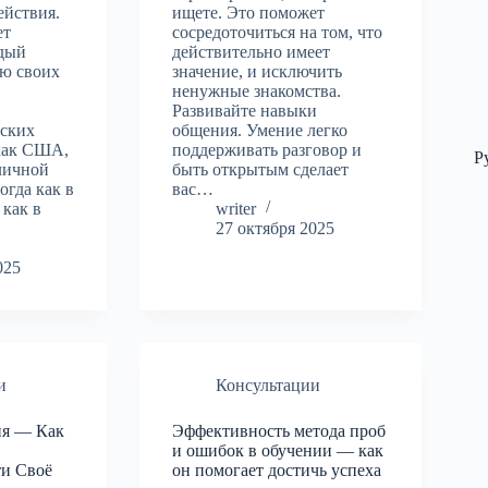
ействия.
ищете. Это поможет
ет
сосредоточиться на том, что
ждый
действительно имеет
ю своих
значение, и исключить
ненужные знакомства.
Развивайте навыки
ских
общения. Умение легко
 как США,
поддерживать разговор и
Р
личной
быть открытым сделает
огда как в
вас…
 как в
writer
27 октября 2025
025
и
Консультации
ия — Как
Эффективность метода проб
и ошибок в обучении — как
ти Своё
он помогает достичь успеха