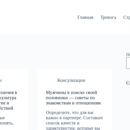
Главная
Тревога
Ст
П
и
Консультации
С
зличия в
Мужчины в поиске своей
культура
половинки — советы по
тие и
знакомствам и отношениям
йствий
Определите, что для вас
ные
важно в партнере. Составьте
понять,
список качеств и
ы
характеристик, которые вы