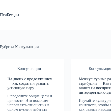
Перейти
к
сути
ПсиБеседы
Рубрика
Консультации
Консультации
Консультаци
На двоих с продолжением
Межкультурные ра
— как создать и развить
атрибуции — Как 
успешную пару
влияет на восприя
интерпретацию де
Определите общие цели и
ценности. Это помогает
Изучайте культур
направлять отношения в
контексты, чтобы 
одном русле и избегать
как разные народ