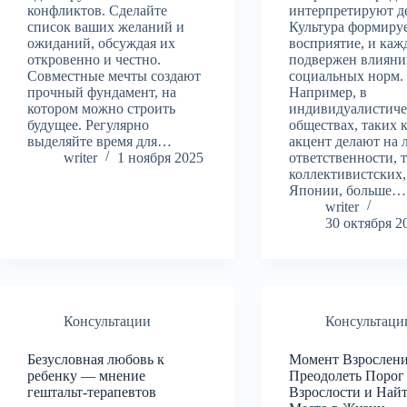
конфликтов. Сделайте
интерпретируют д
список ваших желаний и
Культура формиру
ожиданий, обсуждая их
восприятие, и ка
откровенно и честно.
подвержен влияни
Совместные мечты создают
социальных норм.
прочный фундамент, на
Например, в
котором можно строить
индивидуалистиче
будущее. Регулярно
обществах, таких
выделяйте время для…
акцент делают на 
writer
1 ноября 2025
ответственности, т
коллективистских,
Японии, больше…
writer
30 октября 2
Консультации
Консультаци
Безусловная любовь к
Момент Взрослен
ребенку — мнение
Преодолеть Порог
гештальт-терапевтов
Взрослости и Най