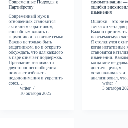
Современные Подходы к
самомотивации —
Партнёрству
ошибки вдохновил
изменения
Современный муж в
отношениях становится
Ошибки – это не к
активным соратником,
точка отсчета для 
способным влиять на
Важно принимать 
гармонию и развитие семьи.
неотъемлемую час
Важно не только быть
Я столкнулся с си
защитником, но и открыто
когда негативные
обсуждать, что для каждого
становятся катали
в паре означает поддержка.
изменений. Кажды
Признание значимости
когда мне не удава
двустороннего общения
достичь цели, я
помогает избежать
останавливался и
недопонимания и укрепить
анализировал, чт
союз.…
writer
writer
3 октября 20
10 октября 2025