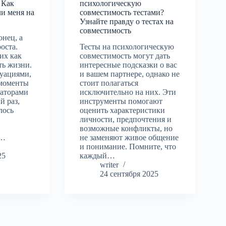
 Как
психологическую
и меня на
совместимость тестами?
Узнайте правду о тестах на
совместимость
онец, а
роста.
Тесты на психологическую
их как
совместимость могут дать
ть жизни.
интересные подсказки о вас
туациями,
и вашем партнере, однако не
 моменты
стоит полагаться
заторами
исключительно на них. Эти
й раз,
инструменты помогают
лось
оценить характеристики
личности, предпочтения и
возможные конфликты, но
о…
не заменяют живое общение
и понимание. Помните, что
25
каждый…
writer
24 сентября 2025