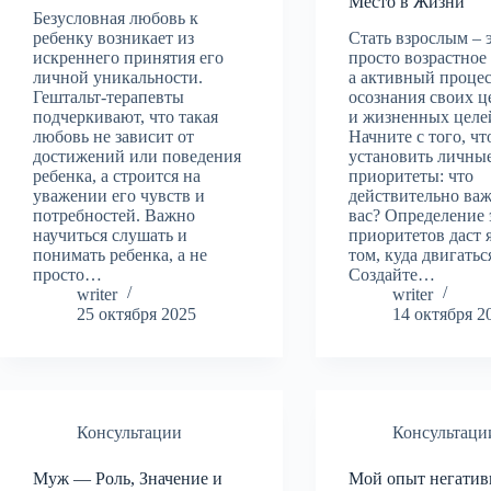
Место в Жизни
Безусловная любовь к
ребенку возникает из
Стать взрослым – 
искреннего принятия его
просто возрастное
личной уникальности.
а активный проце
Гештальт-терапевты
осознания своих ц
подчеркивают, что такая
и жизненных целе
любовь не зависит от
Начните с того, ч
достижений или поведения
установить личны
ребенка, а строится на
приоритеты: что
уважении его чувств и
действительно важ
потребностей. Важно
вас? Определение 
научиться слушать и
приоритетов даст 
понимать ребенка, а не
том, куда двигатьс
просто…
Создайте…
writer
writer
25 октября 2025
14 октября 2
Консультации
Консультаци
Муж — Роль, Значение и
Мой опыт негатив