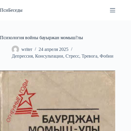
Перейти
к
ПсиБеседы
сути
Психология войны бауыржан момыш?лы
writer
24 апреля 2025
Депрессия
,
Консультации
,
Стресс
,
Тревога
,
Фобии