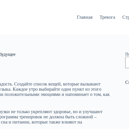
Главная
Тревога
Ст
 будущее
П
С
радость. Создайте список вещей, которые вызывают
узыка. Каждое утро выбирайте один пункт из этого
 дни положительными эмоциями и напоминает о том, как
рузки не только укрепляют здоровье, но и улучшают
Программа тренировок не должна быть сложной –
 сна и питании, которые также влияют на