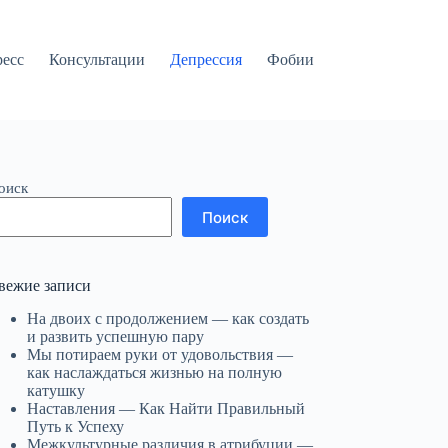
ресс
Консультации
Депрессия
Фобии
оиск
Поиск
вежие записи
На двоих с продолжением — как создать
и развить успешную пару
Мы потираем руки от удовольствия —
как наслаждаться жизнью на полную
катушку
Наставления — Как Найти Правильный
Путь к Успеху
Межкультурные различия в атрибуции —