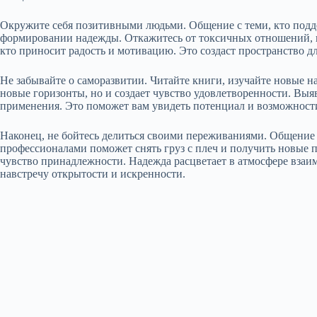
Окружите себя позитивными людьми. Общение с теми, кто подде
формировании надежды. Откажитесь от токсичных отношений, ко
кто приносит радость и мотивацию. Это создаст пространство для
Не забывайте о саморазвитии. Читайте книги, изучайте новые н
новые горизонты, но и создает чувство удовлетворенности. Выя
применения. Это поможет вам увидеть потенциал и возможности
Наконец, не бойтесь делиться своими переживаниями. Общение 
профессионалами поможет снять груз с плеч и получить новые п
чувство принадлежности. Надежда расцветает в атмосфере взаи
навстречу открытости и искренности.