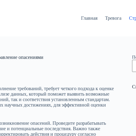
Главная
Тревога
Ст
равление опасениями
П
С
нение требований, требует четкого подхода к оценке
нализе данных, который поможет выявить возможные
аний, так и соответствия установленным стандартам.
ых научных достижениях, для эффективной оценки
возникновение опасений. Проведите разрабатывать
ание и потенциальные последствия. Важно также
орректировать действия и процедуру согласно