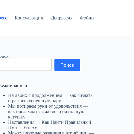
ресс
Консультации
Депрессия
Фобии
оиск
Поиск
вежие записи
На двоих с продолжением — как создать
и развить успешную пару
Мы потираем руки от удовольствия —
как наслаждаться жизнью на полную
катушку
Наставления — Как Найти Правильный
Путь к Успеху
Межкультурные различия в атрибуции —