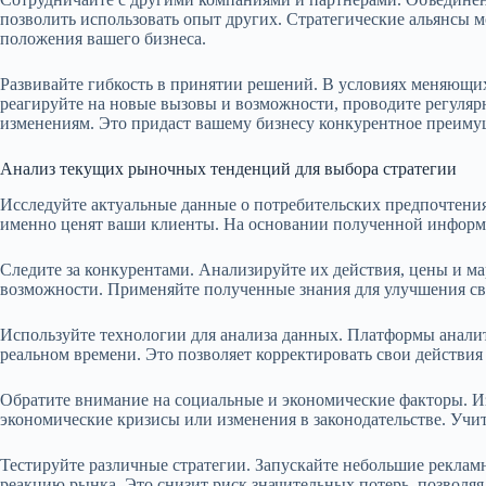
позволить использовать опыт других. Стратегические альянсы 
положения вашего бизнеса.
Развивайте гибкость в принятии решений. В условиях меняющих
реагируйте на новые вызовы и возможности, проводите регулярн
изменениям. Это придаст вашему бизнесу конкурентное преиму
Анализ текущих рыночных тенденций для выбора стратегии
Исследуйте актуальные данные о потребительских предпочтения
именно ценят ваши клиенты. На основании полученной информа
Следите за конкурентами. Анализируйте их действия, цены и м
возможности. Применяйте полученные знания для улучшения св
Используйте технологии для анализа данных. Платформы анали
реальном времени. Это позволяет корректировать свои действи
Обратите внимание на социальные и экономические факторы. И
экономические кризисы или изменения в законодательстве. Учит
Тестируйте различные стратегии. Запускайте небольшие рекла
реакцию рынка. Это снизит риск значительных потерь, позвол