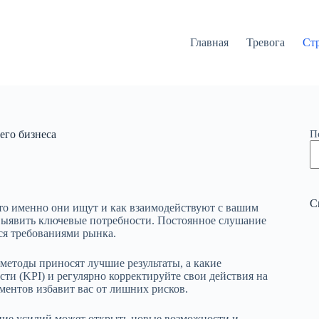
Главная
Тревога
Ст
его бизнеса
П
С
что именно они ищут и как взаимодействуют с вашим
 выявить ключевые потребности. Постоянное слушание
ся требованиями рынка.
 методы приносят лучшие результаты, а какие
и (KPI) и регулярно корректируйте свои действия на
ентов избавит вас от лишних рисков.
ние усилий может открыть новые возможности и