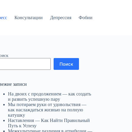
ресс
Консультации
Депрессия
Фобии
оиск
Поиск
вежие записи
На двоих с продолжением — как создать
и развить успешную пару
Мы потираем руки от удовольствия —
как наслаждаться жизнью на полную
катушку
Наставления — Как Найти Правильный
Путь к Успеху
Межкультурные различия в атрибуции —